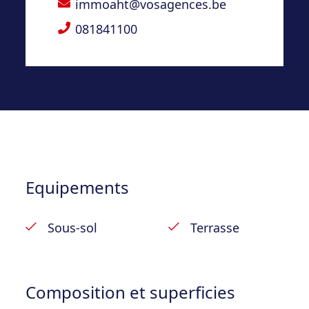
immoaht@vosagences.be
chambre ;
– Extérieurs : Terrasse entièrement pavée
081841100
Faire offre à partir de 120.000€ (sous
réserve d’acceptation des propriétaires)
Equipements
Sous-sol
Terrasse
Composition et superficies