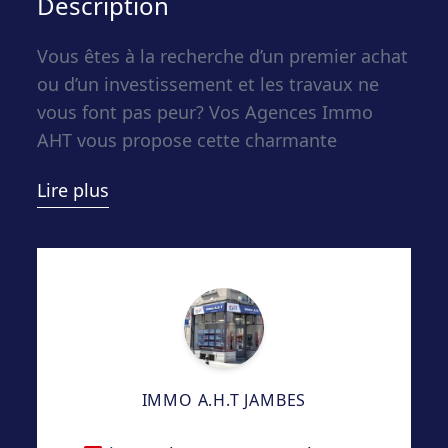
Description
Vous êtes à la recherche d’un premier achat
ou d’un investissement et les travaux ne
vous font pas peur? Vos Agences Immo
AHT vous propose cette charmante
maisonnette en pierre du pays à rénover.
Lire plus
Elle se compose comme suit:
– Sous-sol : Petite cave ;
– Rez : Séjour traversant et lumineux,
cuisine avec accès à la terrasse, salle de
bain et remise ;
– 1er étage : Hall pouvant accueillir un
IMMO A.H.T JAMBES
bureau, chambre principale ;
– 2e étage : Hall, bureau/dressing et