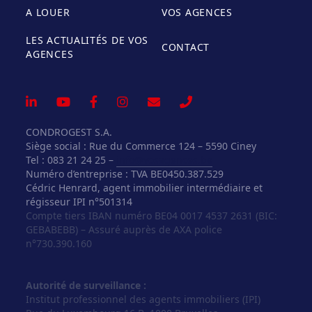
A LOUER
VOS AGENCES
LES ACTUALITÉS DE VOS
CONTACT
AGENCES
CONDROGEST S.A.
Siège social : Rue du Commerce 124 – 5590 Ciney
Tel : 083 21 24 25 –
info@vosagences.be
Numéro d’entreprise : TVA BE0450.387.529
Cédric Henrard, agent immobilier intermédiaire et
régisseur IPI n°501314
Compte tiers IBAN numéro BE04 0017 4537 2631 (BIC:
GEBABEBB) – Assuré auprès de AXA police
n°730.390.160
Autorité de surveillance :
Institut professionnel des agents immobiliers (IPI)