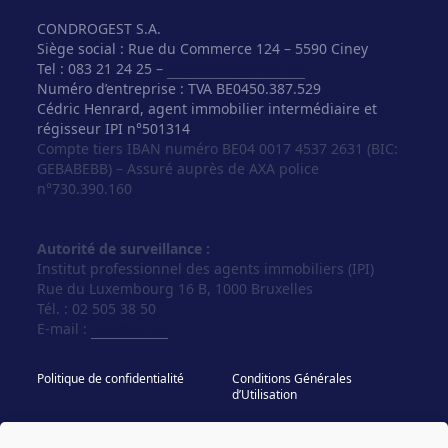
CONDROGEST S.A.
Siège social : Rue du Commerce 124 – 5590 Ciney
Tel : 083 21 24 25 –
info@vosagences.be
Numéro d’entreprise : TVA BE0450.387.529
Cédric Henrard, agent immobilier intermédiaire et
régisseur IPI n°501314
Compte tiers IBAN numéro BE04 0017 4537 2631 (BIC:
GEBABEBB) – Assuré auprès de AXA police
n°730.390.160
Autorité de surveillance :
Institut professionnel des agents immobiliers (IPI)
Rue du Luxembourg 16 B, 1000 Bruxelles
Tél. : 02 505 38 50
E-mail :
info@ipi.be
Politique de confidentialité
Conditions Générales
d’Utilisation
Politique de cookies
IPI - Regles Deontologiques