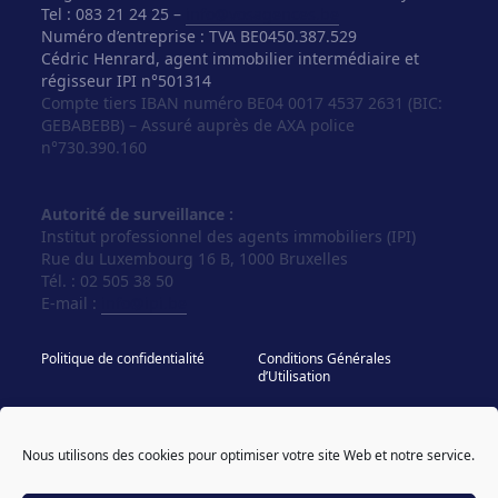
Tel : 083 21 24 25 –
info@vosagences.be
Numéro d’entreprise : TVA BE0450.387.529
Cédric Henrard, agent immobilier intermédiaire et
régisseur IPI n°501314
Compte tiers IBAN numéro BE04 0017 4537 2631 (BIC:
GEBABEBB) – Assuré auprès de AXA police
n°730.390.160
Autorité de surveillance :
Institut professionnel des agents immobiliers (IPI)
Rue du Luxembourg 16 B, 1000 Bruxelles
Tél. : 02 505 38 50
E-mail :
info@ipi.be
Politique de confidentialité
Conditions Générales
d’Utilisation
Politique de cookies
IPI - Regles Deontologiques
Nous utilisons des cookies pour optimiser votre site Web et notre service.
© Vos Agences 2026
designed & coded by
powered by sweepbright