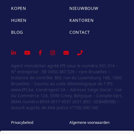
KOPEN
NIEUWBOUW
HUREN
KANTOREN
BLOG
CONTACT
Agent immobilier agréé IPI sous le numéro 501.314 –
N° entreprise : BE 0450.387.529 – rpm Bruxelles –
Instance de contrôle: BIV, rue du Luxemburg 16B, 1000
Bruxelles – Soumis au code déontologique de l’ IPI:
www.IPI.be. Condrogest SA – Adresse Siège Social : rue
du Commerce 124, 5590 Ciney, Belgique – Compte tiers
IBAN numéro BE04 0017 4537 2631 (BIC: GEBABEBB) –
Assuré auprès de AXA police n°730.390.160
Privacybeleid
Algemene voorwaarden
Cookie Policy
BIV - Deontologische regels