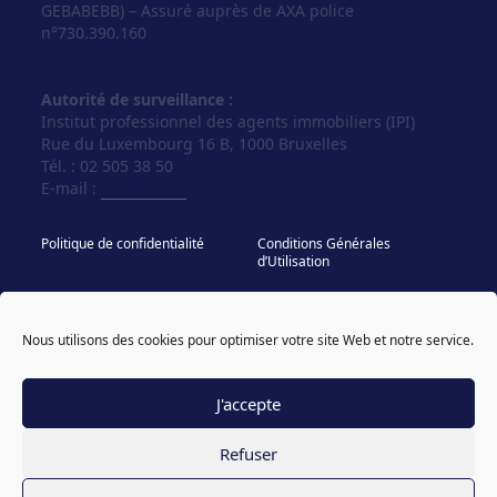
GEBABEBB) – Assuré auprès de AXA police
n°730.390.160
Autorité de surveillance :
Institut professionnel des agents immobiliers (IPI)
Rue du Luxembourg 16 B, 1000 Bruxelles
Tél. : 02 505 38 50
E-mail :
info@ipi.be
Politique de confidentialité
Conditions Générales
d’Utilisation
Politique de cookies
IPI - Regles Deontologiques
Nous utilisons des cookies pour optimiser votre site Web et notre service.
© Vos Agences 2026
designed & coded by
powered by sweepbright
compagnon
J'accepte
Refuser