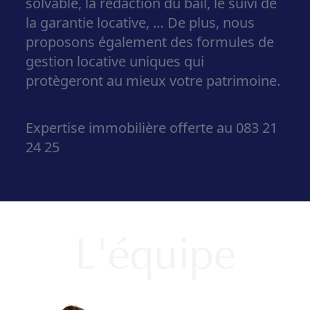
solvable, la rédaction du bail, le suivi de
la garantie locative, …
De plus, nous
proposons également
des formules de
gestion locative uniques
qui
protègeront au mieux votre patrimoine.
Expertise immobilière offerte au 083 21
24 25
L'équipe