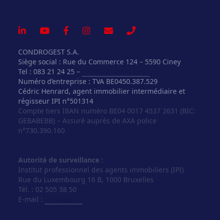
CONDROGEST S.A.
Siège social : Rue du Commerce 124 – 5590 Ciney
Tel : 083 21 24 25 –
info@vosagences.be
Numéro d’entreprise : TVA BE0450.387.529
Cédric Henrard, agent immobilier intermédiaire et
régisseur IPI n°501314
Compte tiers IBAN numéro BE04 0017 4537 2631 (BIC:
GEBABEBB) – Assuré auprès de AXA police
n°730.390.160
Autorité de surveillance :
Institut professionnel des agents immobiliers (IPI)
Rue du Luxembourg 16 B, 1000 Bruxelles
Tél. : 02 505 38 50
E-mail :
info@ipi.be