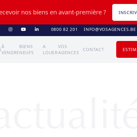
recevoir nos biens en avant-première ?
INSCRIV
0800 82 201
INFO@VOSAGENCES.BE
À
BIENS
A
VOS
S
CONTACT
ESTIM
VENDRE
NEUFS
LOUER
AGENCES
actualit