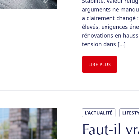
Stabilité, valeur refug
arguments ne manquen
a clairement changé :
élevés, exigences éne
rénovations en hausse
tension dans […]
LIRE PLUS
L’ACTUALITÉ
LIFEST
Faut-il v