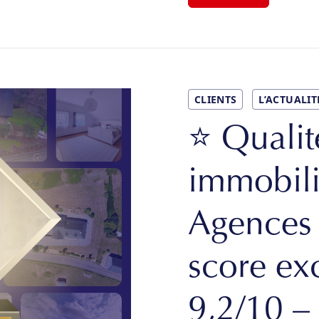
CLIENTS
L’ACTUALIT
⭐ Qualit
immobili
Agences 
score ex
9,2/10 –