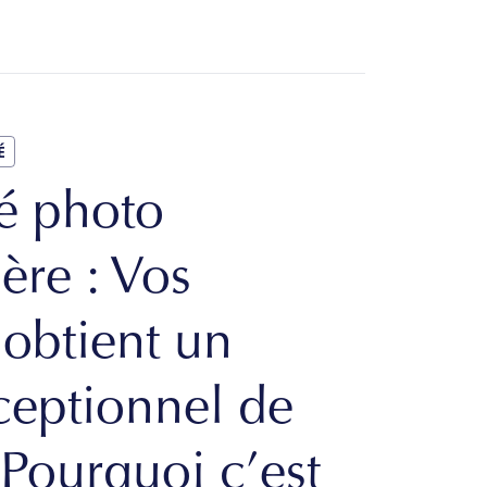
É
é photo
ère : Vos
obtient un
ceptionnel de
 Pourquoi c’est