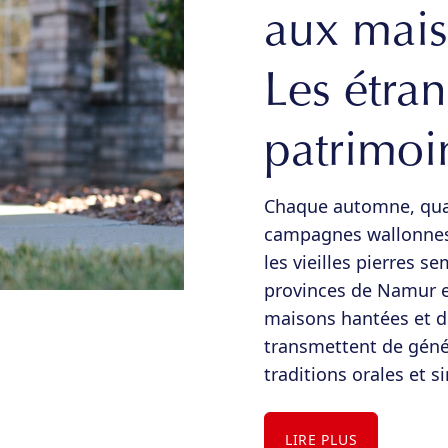
aux mais
Les étran
patrimoi
Chaque automne, quan
campagnes wallonnes 
les vieilles pierres s
provinces de Namur e
maisons hantées et 
transmettent de géné
traditions orales et s
LIRE PLUS