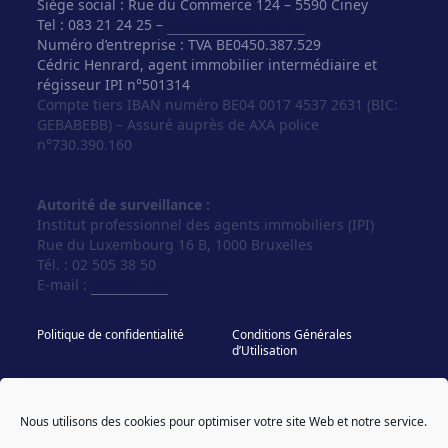
Siège social : Rue du Commerce 124 – 5590 Ciney
Tel : 083 21 24 25 –
info@vosagences.be
Numéro d’entreprise : TVA BE0450.387.529
Cédric Henrard, agent immobilier intermédiaire et
régisseur IPI n°501314
Compte tiers IBAN numéro BE04 0017 4537 2631 (BIC:
GEBABEBB) – Assuré auprès de AXA police
n°730.390.160
Autorité de surveillance :
Institut professionnel des agents immobiliers (IPI)
Rue du Luxembourg 16 B, 1000 Bruxelles
Tél. : 02 505 38 50
E-mail :
info@ipi.be
Politique de confidentialité
Conditions Générales
d’Utilisation
Politique de cookies
IPI - Regles Deontologiques
Nous utilisons des cookies pour optimiser votre site Web et notre service.
© Vos Agences 2026